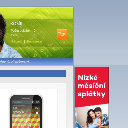
Počet položek:
0
Cena:
0,-
|
Přihlásit
Registrovat
lefonů, příslušenství...