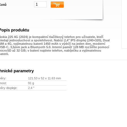
Kusů
Popis produktu
Nokia 225 4G (2024) je kompaktní tlačítkový telefon pro uživatele, kteří
hledají jednoduchost a spolehlivost. Nabízí 2,4" IPS displej (240×320), Dual
SIM a 4G, vyjímatelnou baterii 1450 mAh s výdrží na jeden den, moderní
USB‑C, 3,5mm jack a Bluetooth 5.0. Interní paměť 128 MB rozšíříte pomocí
microSD až 32 GB; v balení najdete telefon, nabíječku a vyjímatelnou
aterii.
hnické parametry
ěry:
121.53 x 52 x 11.63 mm
nost:
91 g
ry displeje:
2.4 "