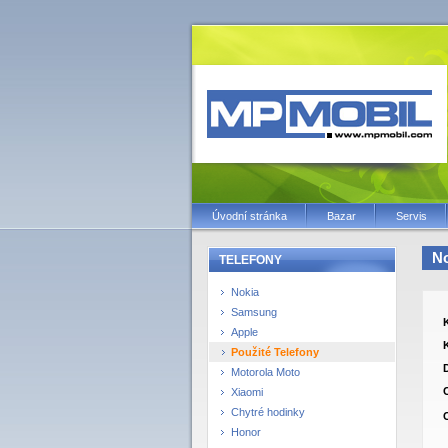
Úvodní stránka
Bazar
Servis
No
TELEFONY
Nokia
Samsung
Apple
Použité Telefony
Motorola Moto
Xiaomi
Chytré hodinky
Honor