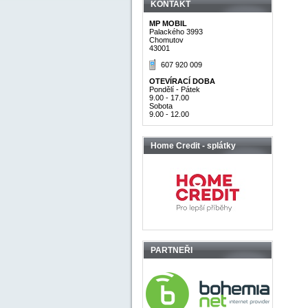
KONTAKT
MP MOBIL
Palackého 3993
Chomutov
43001
607 920 009
OTEVÍRACÍ DOBA
Pondělí - Pátek
9.00 - 17.00
Sobota
9.00 - 12.00
Home Credit - splátky
PARTNEŘI