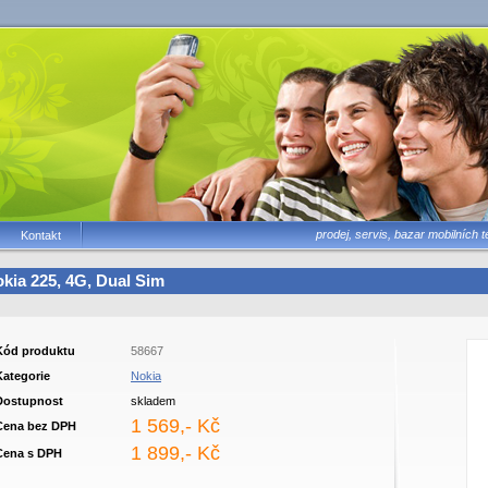
prodej, servis, bazar mobilních te
Kontakt
kia 225, 4G, Dual Sim
Kód produktu
58667
Kategorie
Nokia
Dostupnost
skladem
1 569,- Kč
Cena bez DPH
1 899,- Kč
Cena s DPH