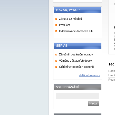
BAZAR, VÝKUP
Záruka 12 měsíců
Protiúčet
Odblokované do všech sítí
SERVIS
b
Záruční i pozáruční opravy
Výměny základních desek
Tec
Čištění vytopených telefonů
Rozm
další informace >
Hmot
Rozmě
VYHLEDÁVÁNÍ