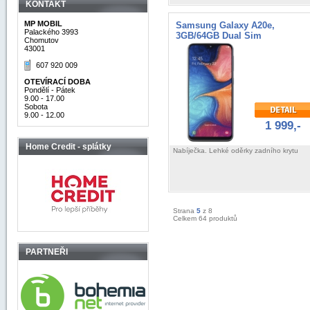
KONTAKT
MP MOBIL
Samsung Galaxy A20e,
Palackého 3993
3GB/64GB Dual Sim
Chomutov
43001
607 920 009
OTEVÍRACÍ DOBA
Pondělí - Pátek
9.00 - 17.00
Sobota
9.00 - 12.00
1 999,-
Home Credit - splátky
Nabíječka. Lehké oděrky zadního krytu
Strana
5
z 8
Celkem 64 produktů
PARTNEŘI