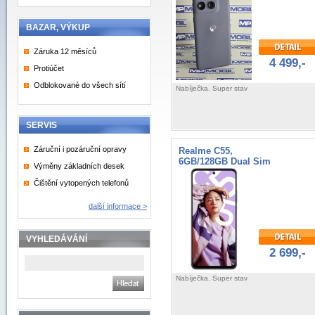
BAZAR, VÝKUP
Záruka 12 měsíců
4 499,-
Protiúčet
Odblokované do všech sítí
Nabíječka. Super stav
SERVIS
Záruční i pozáruční opravy
Realme C55,
6GB/128GB Dual Sim
Výměny základních desek
Čištění vytopených telefonů
další informace >
VYHLEDÁVÁNÍ
2 699,-
Nabíječka. Super stav