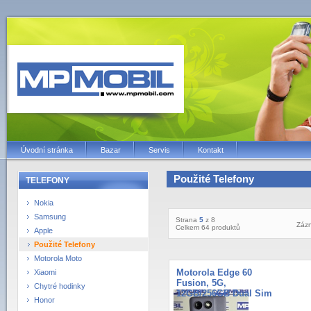
Úvodní stránka
Bazar
Servis
Kontakt
Použité Telefony
TELEFONY
Nokia
Samsung
Strana
5
z 8
Záz
Celkem 64 produktů
Apple
Použité Telefony
Motorola Moto
Motorola Edge 60
Xiaomi
Fusion, 5G,
Chytré hodinky
12GB/256GB Dual Sim
Honor